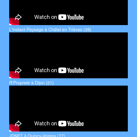
L'instant Paysage à Châtel en Trièves (38)
R'Propreté à Dijon (21)
JDNET à Quincy-Voisins (77)