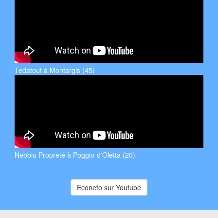
Tedatout à Montargis (45)
Nebbiu Propreté à Poggio-d'Oletta (20)
Econeto sur Youtube