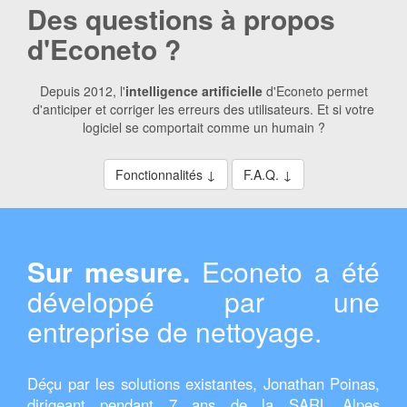
Des questions à propos
d'Econeto ?
Depuis 2012, l'
intelligence artificielle
d'Econeto permet
d'anticiper et corriger les erreurs des utilisateurs. Et si votre
logiciel se comportait comme un humain ?
Fonctionnalités ↓
F.A.Q. ↓
Sur mesure.
Econeto a été
développé par une
entreprise de nettoyage.
Déçu par les solutions existantes, Jonathan Poinas,
dirigeant pendant 7 ans de la SARL
Alpes