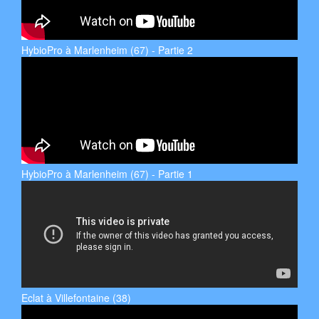
HybioPro à Marlenheim (67) - Partie 2
HybioPro à Marlenheim (67) - Partie 1
Eclat à Villefontaine (38)