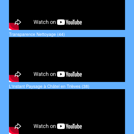
Transparence Nettoyage (44)
L'instant Paysage à Châtel en Trièves (38)