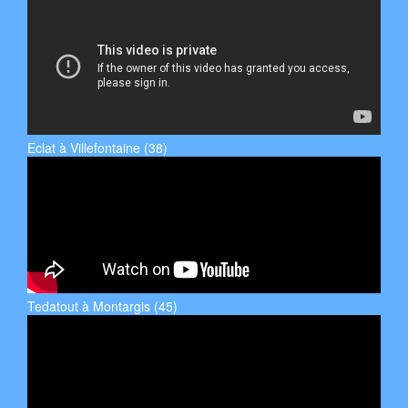
Eclat à Villefontaine (38)
Tedatout à Montargis (45)