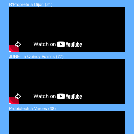
R'Propreté à Dijon (21)
JDNET à Quincy-Voisins (77)
Probiotech à Varces (38)