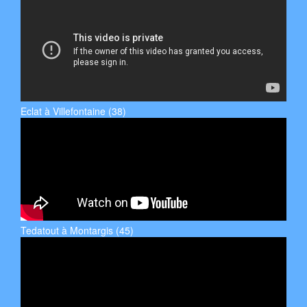
Eclat à Villefontaine (38)
Tedatout à Montargis (45)