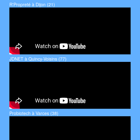
R'Propreté à Dijon (21)
JDNET à Quincy-Voisins (77)
Probiotech à Varces (38)