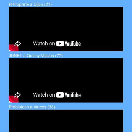
R'Propreté à Dijon (21)
JDNET à Quincy-Voisins (77)
Probiotech à Varces (38)