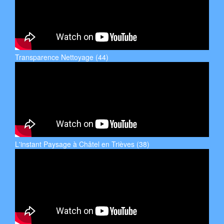
Transparence Nettoyage (44)
L'instant Paysage à Châtel en Trièves (38)