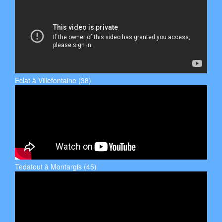
Eclat à Villefontaine (38)
Tedatout à Montargis (45)