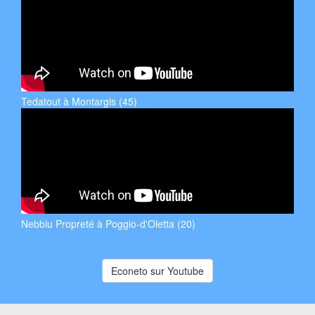
Tedatout à Montargis (45)
Nebbiu Propreté à Poggio-d'Oletta (20)
Econeto sur Youtube