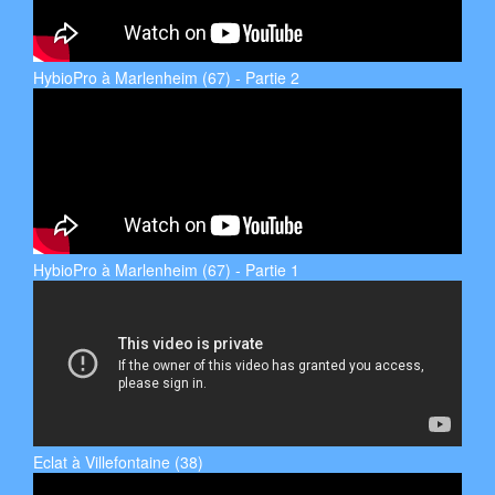
HybioPro à Marlenheim (67) - Partie 2
HybioPro à Marlenheim (67) - Partie 1
Eclat à Villefontaine (38)