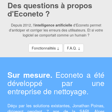
Des questions à propos
d'Econeto ?
Depuis 2012, l'
intelligence artificielle
d'Econeto permet
d'anticiper et corriger les erreurs des utilisateurs. Et si votre
logiciel se comportait comme un humain ?
Fonctionnalités ↓
F.A.Q. ↓
Sur mesure.
Econeto a été
développé par une
entreprise de nettoyage.
Déçu par les solutions existantes, Jonathan Poinas,
dirigeant pendant 7 ans de la SARL
Alpes