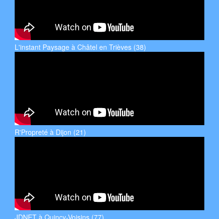
L'instant Paysage à Châtel en Trièves (38)
R'Propreté à Dijon (21)
JDNET à Quincy-Voisins (77)