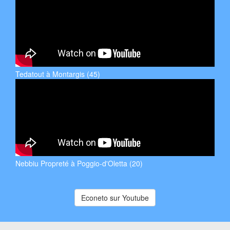
Tedatout à Montargis (45)
Nebbiu Propreté à Poggio-d'Oletta (20)
Econeto sur Youtube