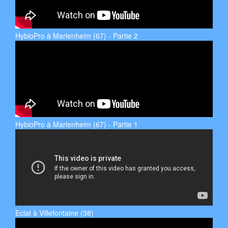
HybioPro à Marlenheim (67) - Partie 2
HybioPro à Marlenheim (67) - Partie 1
Eclat à Villefontaine (38)