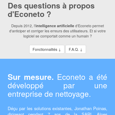
Des questions à propos
d'Econeto ?
Depuis 2012, l'
intelligence artificielle
d'Econeto permet
d'anticiper et corriger les erreurs des utilisateurs. Et si votre
logiciel se comportait comme un humain ?
Fonctionnalités ↓
F.A.Q. ↓
Sur mesure.
Econeto a été
développé par une
entreprise de nettoyage.
Déçu par les solutions existantes, Jonathan Poinas,
dirigeant pendant 7 ans de la SARL
Alpes