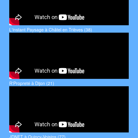
L'instant Paysage à Châtel en Trièves (38)
R'Propreté à Dijon (21)
JDNET à Quincy-Voisins (77)