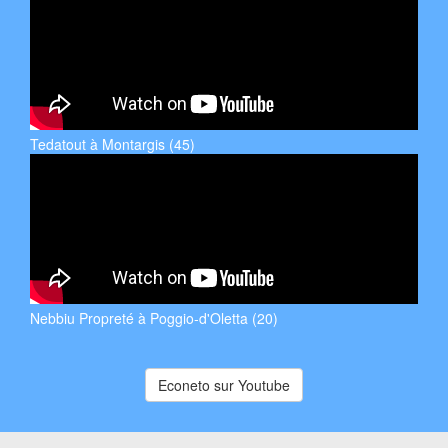
Tedatout à Montargis (45)
Nebbiu Propreté à Poggio-d'Oletta (20)
Econeto sur Youtube