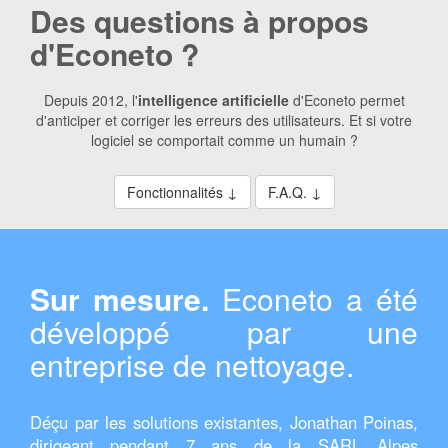
Des questions à propos
d'Econeto ?
Depuis 2012, l'
intelligence artificielle
d'Econeto permet
d'anticiper et corriger les erreurs des utilisateurs. Et si votre
logiciel se comportait comme un humain ?
Fonctionnalités ↓
F.A.Q. ↓
Sur mesure.
Econeto a été
développé par une
entreprise de nettoyage.
Déçu par les solutions existantes, Jonathan Poinas,
dirigeant pendant 7 ans de la SARL
Alpes