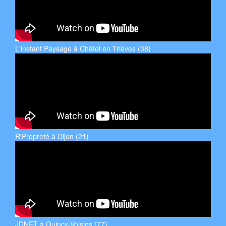
L'instant Paysage à Châtel en Trièves (38)
R'Propreté à Dijon (21)
JDNET à Quincy-Voisins (77)